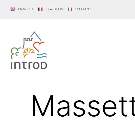
ENGLISH
FRANÇAIS
ITALIANO
Massett