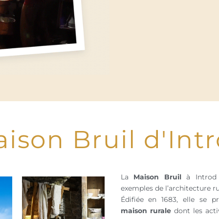
ison Bruil d'Int
La
Maison Bruil
à Introd 
exemples de l’architecture r
Édifiée en 1683, elle se
maison rurale
dont les acti