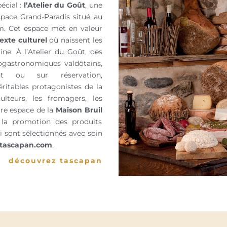
écial :
l’Atelier du Goût
, une
Espace Grand-Paradis situé au
 Cet espace met en valeur
exte culturel
où naissent les
ine. À l’Atelier du Goût, des
astronomiques valdôtains,
ent ou sur réservation,
ritables protagonistes de la
ulteurs, les fromagers, les
tre espace de la
Maison Bruil
 la promotion des produits
ui sont sélectionnés avec soin
tascapan.com
.
découvrez tascapan