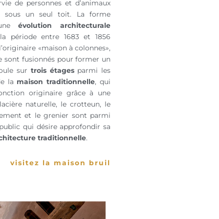
urvie de personnes et d’animaux
s sous un seul toit. La forme
d’une
évolution architecturale
a période entre 1683 et 1856
 l’originaire «maison à colonnes»,
se sont fusionnés pour former un
oule sur
trois étages
parmi les
de la
maison traditionnelle
, qui
onction originaire grâce à une
lacière naturelle, le crotteun, le
hement et le grenier sont parmi
 public qui désire approfondir sa
rchitecture traditionnelle
.
visitez la maison bruil