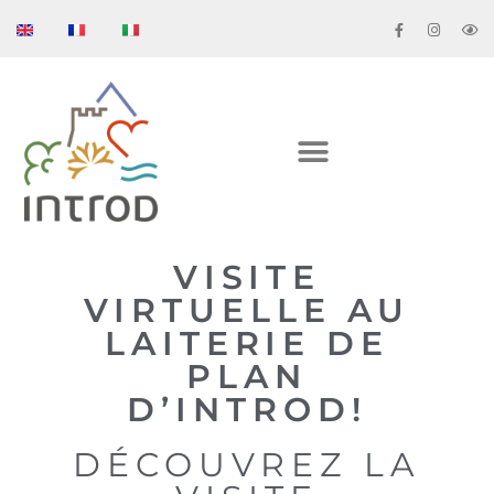
VISITE
VIRTUELLE AU
LAITERIE DE
PLAN
D’INTROD!
DÉCOUVREZ LA