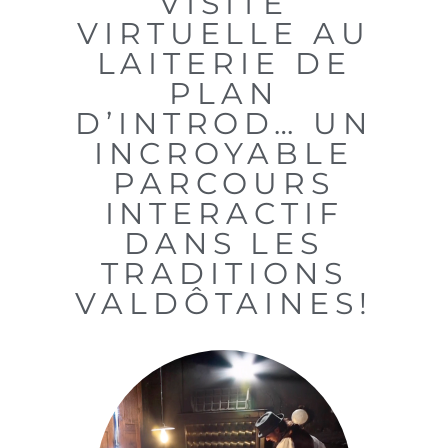
VISITE
VIRTUELLE AU
LAITERIE DE
PLAN
D’INTROD… UN
INCROYABLE
PARCOURS
INTERACTIF
DANS LES
TRADITIONS
VALDÔTAINES!