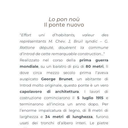
Lo pon noù
Il ponte nuovo
“
Effort uni d’habitants, valeur des
représentants M. Chev. J, Bruil syndic – G.
Rattone député, douèrent la commune
d’Introd de cette remarquable construction…
“
Realizzato nel corso della
prima guerra
mondiale
, su un baratro di più di
80 metri
, lì
dove circa mezzo secolo prima l’aveva
auspicato
George Brunet
, un abitante di
Introd molto originale, questo ponte è un vero
capolavoro di architettura
. I lavori di
costruzione cominciarono il
5 luglio 1915
e
terminarono all’incirca un anno dopo. Per
l’enorme impalcatura di legno, di 8 metri di
larghezza e
3
4 metri di lunghezza
, furono
usati dei tronchi d’albero interi. Le pietre