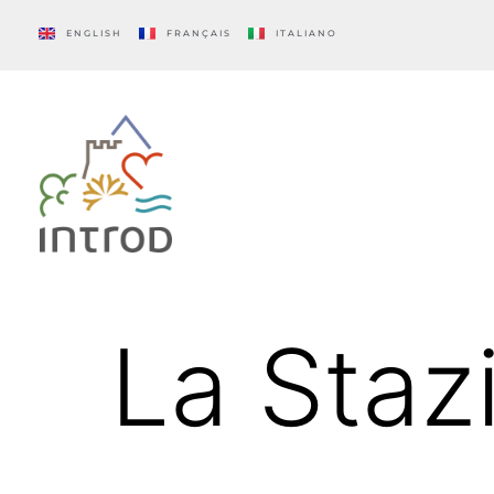
ENGLISH
FRANÇAIS
ITALIANO
La Staz